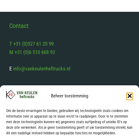
v
a
n
5
Contact
T +31 (0)527 61 20 99
M +31 (0)6 510 668 93
E
info@vankeulenheftrucks.nl
Volg ons op sociale media
Beheer toestemming
Facebook
Instagram
Om de beste ervaringen te bieden, gebruiken wij technologieën zoals cookies om
informatie over je apparaat op te slaan en/of te raadplegen. Door in te stemmen
met deze technologieën kunnen wij gegevens zoals surfgedrag of unieke ID's op
Links
deze site verwerken. Als je geen toestemming geeft of uw toestemming intrekt, kan
dit een nadelige invloed hebben op bepaalde functies en mogelijkheden.