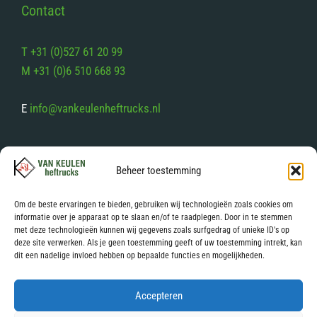
Contact
T +31 (0)527 61 20 99
M +31 (0)6 510 668 93
E
info@vankeulenheftrucks.nl
Volg ons op sociale media
Beheer toestemming
Facebook
Instagram
Om de beste ervaringen te bieden, gebruiken wij technologieën zoals cookies om
informatie over je apparaat op te slaan en/of te raadplegen. Door in te stemmen
met deze technologieën kunnen wij gegevens zoals surfgedrag of unieke ID's op
Links
deze site verwerken. Als je geen toestemming geeft of uw toestemming intrekt, kan
dit een nadelige invloed hebben op bepaalde functies en mogelijkheden.
Privacy Verklaring
Accepteren
Algemene Voorwaarden