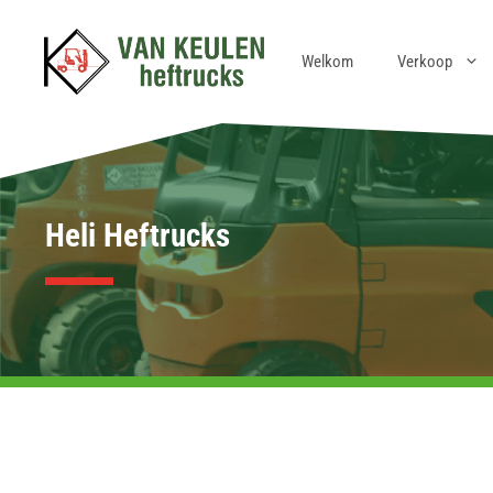
Ga
naar
Welkom
Verkoop
de
inhoud
Heli Heftrucks