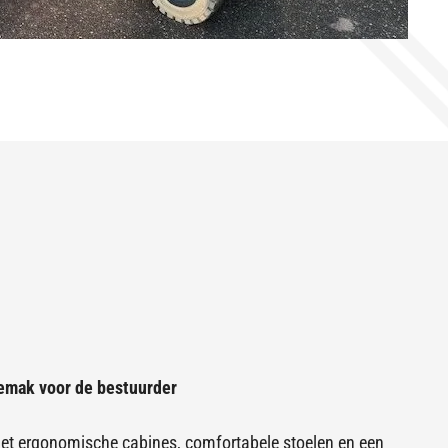
emak voor de bestuurder
 met ergonomische cabines, comfortabele stoelen en een